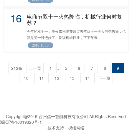
16.
电商节双十一火热降临，机械行业何时复
苏？
今年的双十一，单夜累积消费超过去年双十一全天的销售额，也
算是另一种进步了。反观机械行业，下半年来...
2018-11-13
212条
上一页
1
..
5
6
7
8
9
10
11
12
13
14
下一页
Copyright@2015 台州信一智能科技有限公司 All Rights Reserved
浙ICP备16019320号-1
技术支持：
视维网络