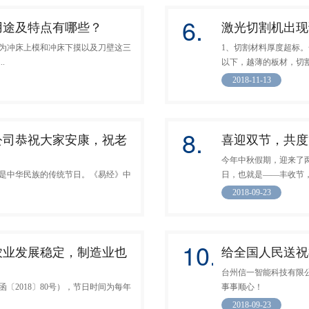
6.
用途及特点有哪些？
激光切割机出现
为冲床上模和冲床下摸以及刀壁这三
1、切割材料厚度超标。
.
以下，越薄的板材，切割起
2018-11-13
8.
公司恭祝大家安康，祝老
喜迎双节，共度
今年中秋假期，迎来了
是中华民族的传统节日。《易经》中
日，也就是——丰收节，
2018-09-23
10.
农业发展稳定，制造业也
给全国人民送祝
台州信一智能科技有限
函〔2018〕80号），节日时间为每年
事事顺心！
2018-09-23