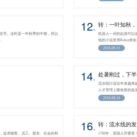
12.
转：一叶知秋，
佳节。这时是一年秋季的中期，所以
机器人一词的起源可以追
.
他的小说里用Robot来命
2018-09-11
14.
处暑刚过，下半
流水线行业近年来越来
人才管理上吸收新的血液，
2018-08-24
16.
转：流水线的发
，追求顾客、员工、股东、社会的和
1769年，英国人乔赛