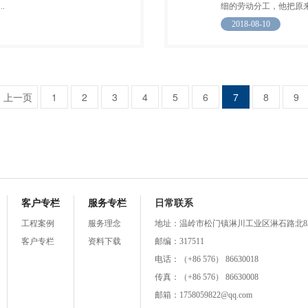
.
细的劳动分工，他把原来由
2018-08-10
上一页
1
2
3
4
5
6
7
8
9
客户专栏
服务专栏
日常联系
工程案例
服务理念
地址：温岭市松门镇淋川工业区淋石路北8
客户专栏
资料下载
邮编：317511
电话：（+86 576） 86630018
传真：（+86 576） 86630008
邮箱：1758059822@qq.com