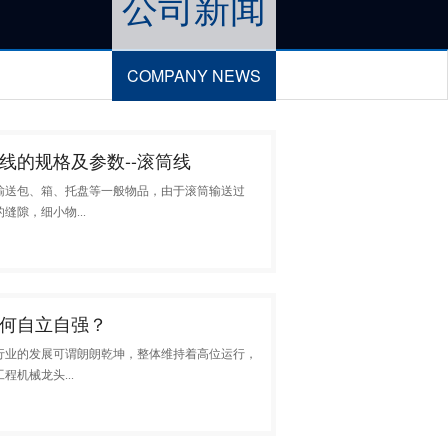
公司新闻
COMPANY NEWS
线的规格及参数--滚筒线
输送包、箱、托盘等一般物品，由于滚筒输送过
缝隙，细小物...
何自立自强？
械行业的发展可谓朗朗乾坤，整体维持着高位运行，
机械龙头...