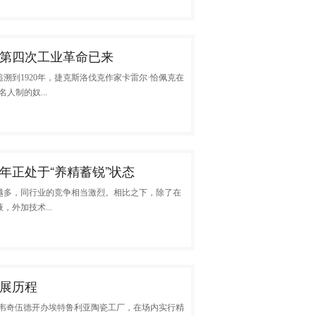
第四次工业革命已来
溯到1920年，捷克斯洛伐克作家卡雷尔·恰佩克在
名人制的奴...
年正处于“养精蓄锐”状态
越多，同行业的竞争相当激烈。相比之下，除了在
外加技术...
展历程
亚·韦奇伍德开办埃特鲁利亚陶瓷工厂，在场内实行精